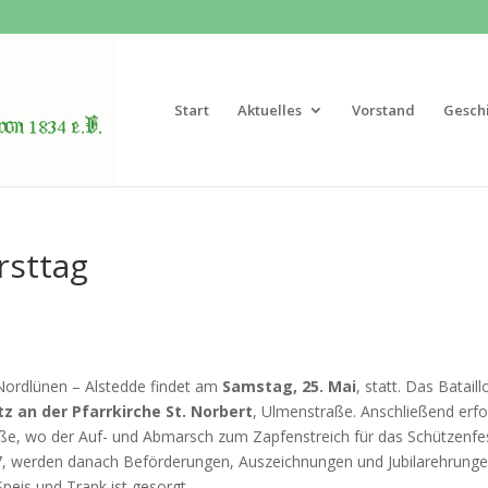
Start
Aktuelles
Vorstand
Gesch
rsttag
Nordlünen – Alstedde findet am
Samstag, 25. Mai
, statt. Das Bataill
z an der Pfarrkirche St. Norbert
, Ulmenstraße. Anschließend erfo
aße, wo der Auf- und Abmarsch zum Zapfenstreich für das Schützenfe
7, werden danach Beförderungen, Auszeichnungen und Jubilarehrung
peis und Trank ist gesorgt.