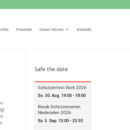
ichte
Freunde
Unser Verein
Kontakt
Safe the date
on
lgt
st
en