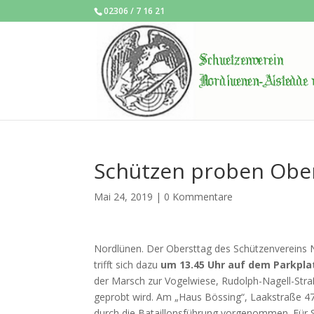
02306 / 7 16 21
Schützen proben Obe
Mai 24, 2019
|
0 Kommentare
Nordlünen. Der Obersttag des Schützenvereins 
trifft sich dazu
um 13.45 Uhr auf dem Parkplat
der Marsch zur Vogelwiese, Rudolph-Nagell-Str
geprobt wird. Am „Haus Bössing“, Laakstraße 4
durch die Bataillonsführung vorgenommen. Für S