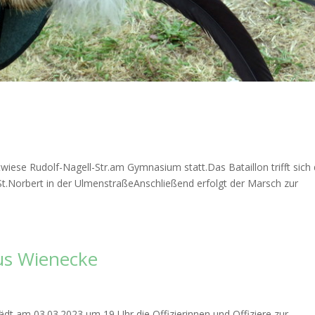
wiese Rudolf-Nagell-Str.am Gymnasium statt.Das Bataillon trifft sich
St.Norbert in der UlmenstraßeAnschließend erfolgt der Marsch zur
us Wienecke
 am 03.03.2023 um 19 Uhr die Offizierinnen und Offiziere zur