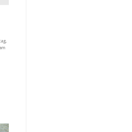
tag,
sam