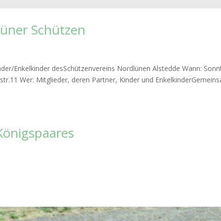
lüner Schützen
 Kinder/Enkelkinder desSchützenvereins Nordlünen Alstedde Wann: Sonn
rstr.11 Wer: Mitglieder, deren Partner, Kinder und EnkelkinderGemein
Königspaares