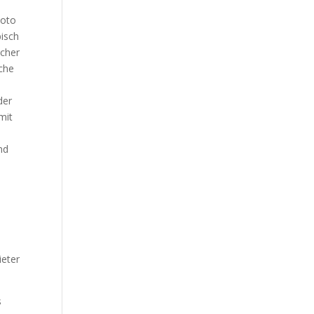
Foto
bisch
lcher
iche
der
mit
nd
ieter
s