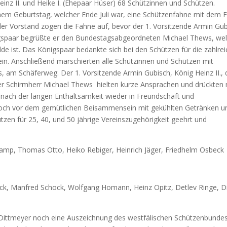
inz II. und Heike I. (Ehepaar Hüser) 68 Schützinnen und Schützen.
inem Geburtstag, welcher Ende Juli war, eine Schützenfahne mit dem 
er Vorstand zogen die Fahne auf, bevor der 1. Vorsitzende Armin Gu
igspaar begrüßte er den Bundestagsabgeordneten Michael Thews, we
e ist. Das Königspaar bedankte sich bei den Schützen für die zahlre
in. Anschließend marschierten alle Schützinnen und Schützen mit
 am Schäferweg. Der 1. Vorsitzende Armin Gubisch, König Heinz II., 
Schirmherr Michael Thews hielten kurze Ansprachen und drückten 
 nach der langen Enthaltsamkeit wieder in Freundschaft und
och vor dem gemütlichen Beisammensein mit gekühlten Getränken u
tzen für 25, 40, und 50 jährige Vereinszugehörigkeit geehrt und
ltkamp, Thomas Otto, Heiko Rebiger, Heinrich Jäger, Friedhelm Osbeck
ck, Manfred Schock, Wolfgang Homann, Heinz Opitz, Detlev Ringe, D
Dittmeyer noch eine Auszeichnung des westfälischen Schützenbunde