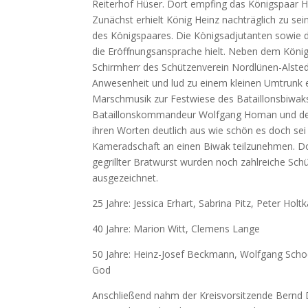
Reiterhof Hüser. Dort empfing das Königspaar He
Zunächst erhielt König Heinz nachträglich zu se
des Königspaares. Die Königsadjutanten sowie d
die Eröffnungsansprache hielt. Neben dem Kön
Schirmherr des Schützenverein Nordlünen-Alstedd
Anwesenheit und lud zu einem kleinen Umtrunk e
Marschmusik zur Festwiese des Bataillonsbiwaks,
Bataillonskommandeur Wolfgang Homan und der 
ihren Worten deutlich aus wie schön es doch sei
Kameradschaft an einen Biwak teilzunehmen. D
gegrillter Bratwurst wurden noch zahlreiche Schü
ausgezeichnet.
25 Jahre: Jessica Erhart, Sabrina Pitz, Peter Ho
40 Jahre: Marion Witt, Clemens Lange
50 Jahre: Heinz-Josef Beckmann, Wolfgang Scho
God
Anschließend nahm der Kreisvorsitzende Bernd 