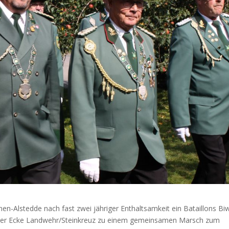
n-Alstedde nach fast zwei jähriger Enthaltsamkeit ein Bataillons Bi
an der Ecke Landwehr/Steinkreuz zu einem gemeinsamen Marsch zum