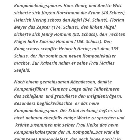
Kompaniekönigspaares Hans Georg und Anette Witt
sicherte sich Jürgen Horstmann die Krone (46.Schuss),
Heinrich Hering schoss den Apfel (94. Schuss), Florian
Meyer das Zepter (174. Schuss), den linken Flügel
sicherte sich Jenny Homann (92. Schuss), den rechten
Flügel holte Sabrina Homann (156. Schuss). Den
Königschuss schaffte Heinrich Hering mit dem 335.
Schuss, der ihn somit zum neuen Kompaniekaiser
machte. Zur Kaiserin nahm er seine Frau Marlies
Seefeld.
Nach einem gemeinsamen Abendessen, dankte
Kompanieführer Clemens Lange allen Teilnehmern
des Schießens und gratulierte den Insignienträgern.
Besonders beglückwünschte er das neue
Kompaniekönigspaar. Der Schützenkönig ließ es sich
nicht nehmen ebenfalls einige Worte zu sprechen und
krönte zusammen mit seiner Frau Heike das neue
Kompaniekaiserpaar der III. Kompanie
„Das war ein
gelungenes Kompaniefest, das noch lange positiv in