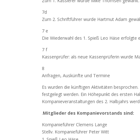
Zum 1. Kassierer wurde Mike Thomsen gewählt. A
7d
Zum 2. Schriftführer wurde Hartmut Adam gewäh
7 e
Die Wiederwahl des 1. Spieß Leo Häse erfolgte 
7 f
Kassenprüfer: als neue Kassenprüferin wurde Ma
8
Anfragen, Auskünfte und Termine
Es wurden die künftigen Aktivitäten besprochen
festgelegt werden. Ein Höhepunkt des ersten Hal
Kompanieveranstaltungen des 2. Halbjahrs werde
.
Mitglieder des Kompanievorstands sind:
Kompanieführer Clemens Lange
Stellv. Kompanieführer Peter Witt
Spieß Leo Häse