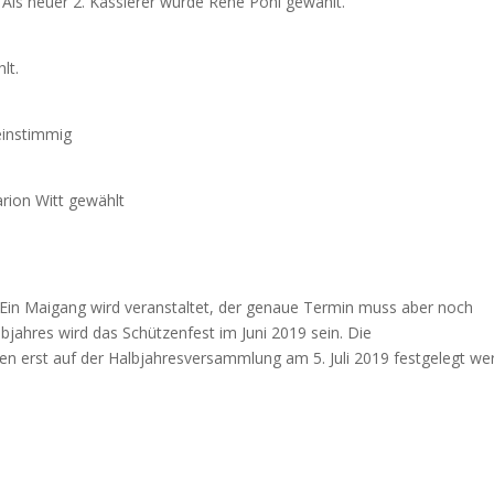
ls neuer 2. Kassierer wurde Rene Pohl gewählt.
lt.
einstimmig
rion Witt gewählt
. Ein Maigang wird veranstaltet, der genaue Termin muss aber noch
bjahres wird das Schützenfest im Juni 2019 sein. Die
n erst auf der Halbjahresversammlung am 5. Juli 2019 festgelegt we