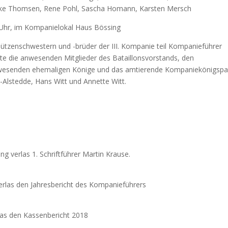
 Mike Thomsen, Rene Pohl, Sascha Homann, Karsten Mersch
Uhr, im Kompanielokal Haus Bössing
zenschwestern und -brüder der III. Kompanie teil Kompanieführer
te die anwesenden Mitglieder des Bataillonsvorstands, den
wesenden ehemaligen Könige und das amtierende Kompaniekönigspa
Alstedde, Hans Witt und Annette Witt.
g verlas 1. Schriftführer Martin Krause.
erlas den Jahresbericht des Kompanieführers
las den Kassenbericht 2018